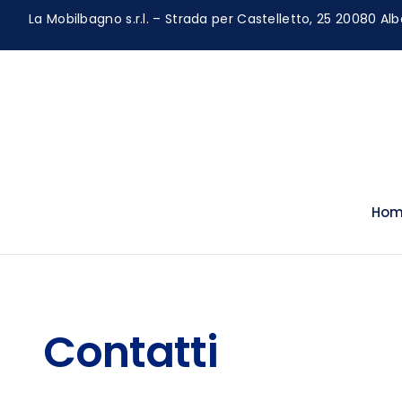
La Mobilbagno s.r.l. – Strada per Castelletto, 25 20080 Alb
Hom
Contatti