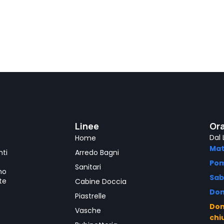
Linee
Ora
Dal 
Home
Mat
nti
Arredo Bagni
Pom
Sanitari
mo
Sab
te
Cabine Doccia
Dom
Piastrelle
Dom
Vasche
chi