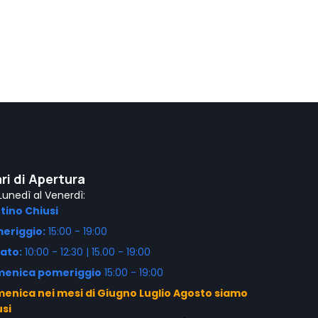
ri di Apertura
Lunedì al Venerdì:
tino Chiusi
eriggio:
15:00 - 19:00
ato:
10:00 - 12:30 | 15.00 - 19:00
enica pomeriggio
15:00 - 19:00
enica nei mesi di Giugno Luglio Agosto siamo
usi