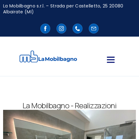
La Mobilbagno s.r.l. – Strada per Castelletto, 25 20080
Albairate (MI)
La Mobilbagno - Realizzazioni