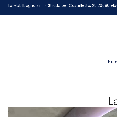
La Mobilbagno s.r.l. – Strada per Castelletto, 25 20080 Alb
Hom
L