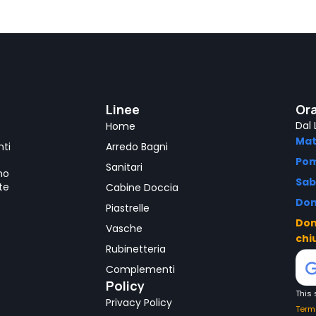
Linee
Ora
Dal 
Home
Mat
nti
Arredo Bagni
Pom
Sanitari
mo
Sab
te
Cabine Doccia
Dom
Piastrelle
Dom
Vasche
chi
Rubinetteria
Complementi
Policy
This
Privacy Policy
Term